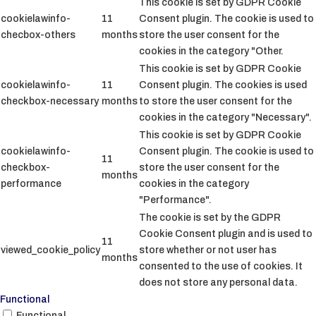
This cookie is set by GDPR Cookie
cookielawinfo-
11
Consent plugin. The cookie is used to
checbox-others
months
store the user consent for the
cookies in the category "Other.
This cookie is set by GDPR Cookie
cookielawinfo-
11
Consent plugin. The cookies is used
checkbox-necessary
months
to store the user consent for the
cookies in the category "Necessary".
This cookie is set by GDPR Cookie
cookielawinfo-
Consent plugin. The cookie is used to
11
checkbox-
store the user consent for the
months
performance
cookies in the category
"Performance".
The cookie is set by the GDPR
Cookie Consent plugin and is used to
11
viewed_cookie_policy
store whether or not user has
months
consented to the use of cookies. It
does not store any personal data.
Functional
Functional