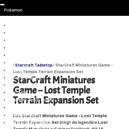
Pokemon
▼
Prismatic Evolutions | Prismatische Entwicklungen
Paldean Fates | Paldeas Schicksale (SV 4.5.)
Shrouded Fable & PKM 151 (SV3.5)
Scarlet & Violet (Alle Hauptsets)
Crown Zenith | Zenit der Könige
Pokemon GO TCG
/
Starcraft Tabletop
/ StarCraft Miniatures Game –
Booster
Lost Temple Terrain Expansion Set
StarCraft Miniatures
Booster Displays
Elite Trainer Box
Game – Lost Temple
Box-Sets
Terrain Expansion Set
Tins, Mini-Tins & Koffer
Decks & Trainer Toolkit
Mystery-Box NEU
Das
StarCraft Miniatures Game – Lost Temple
Blister & Spezialpacks
Terrain Expansion Set
bringt die legendäre
Lost