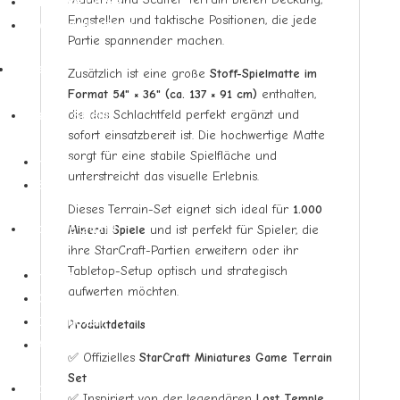
Structure Decks
Engstellen und taktische Positionen, die jede
Sondercollections
Partie spannender machen.
Zubehör
Zusätzlich ist eine große
Stoff-Spielmatte im
▼
Format 54" × 36" (ca. 137 × 91 cm)
enthalten,
die das Schlachtfeld perfekt ergänzt und
Dragon Shield
sofort einsatzbereit ist. Die hochwertige Matte
▼
sorgt für eine stabile Spielfläche und
Hüllen
unterstreicht das visuelle Erlebnis.
Spielmatten
Dieses Terrain-Set eignet sich ideal für
1.000
Mineral Spiele
und ist perfekt für Spieler, die
Ultimate Guard
ihre StarCraft-Partien erweitern oder ihr
▼
Tabletop-Setup optisch und strategisch
Hüllen
aufwerten möchten.
Ordner
Deckboxen
Produktdetails
Aufbewahrung
✅ Offizielles
StarCraft Miniatures Game Terrain
Set
Ultra Pro
✅ Inspiriert von der legendären
Lost Temple