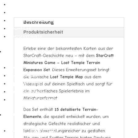
Terrain
Booster
Expansion
Booster Displays
Set
Bundles & Deckbau-Kits
Menge
Beschreibung
Secret Lair
Produktsicherheit
Spezialprodukte
Erlebe eine der bekanntesten Karten aus der
DBS
StarCraft-Geschichte neu – mit dem
StarCraft
▼
Miniatures Game – Lost Temple Terrain
Booster Display & Draft Boxen
Expansion Set
. Dieses Erweiterungsset bringt
Starter Decks
die ikonische
Lost Temple Map
aus dem
Videospiel auf deinen Spieltisch und sorgt für
Expansion Sets
ein authentisches Spielerlebnis im
Premium Pack Set
Miniaturenformat.
Anniversary & Gift Boxen
Das Set enthält
15 detaillierte Terrain-
Yu-Gi-Oh
Elemente
, die speziell entwickelt wurden, um
▼
strategische Gefechte realistischer und
taktisch abwechslungsreicher zu gestalten.
Booster Displays (YGO)
Mauern und Scatter Terrain bieten Deckung,