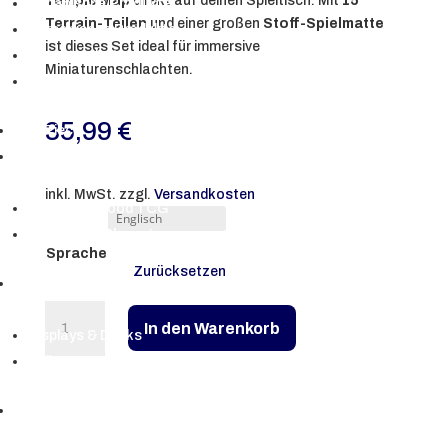
Temple Map
direkt auf deinen Spieltisch. Mit
15
Japanische Produkte
Terrain-Teilen
und einer großen
Stoff-Spielmatte
Koreanische Produkte
ist dieses Set ideal für immersive
Mengenrabatte
Miniaturenschlachten.
PKM Zubehör
35,99
€
One Piece
Flesh and Blood TCG
▼
inkl. MwSt.
zzgl.
Versandkosten
Flesh and Blood TCG
Bulk-Lots | Playsets
Sprache
Zurücksetzen
Digimon
▼
StarCraft
In den Warenkorb
Miniatures
Displays & Decks
Game
Bulk-Lots
-
Lost
Magic the Gathering
Temple
▼