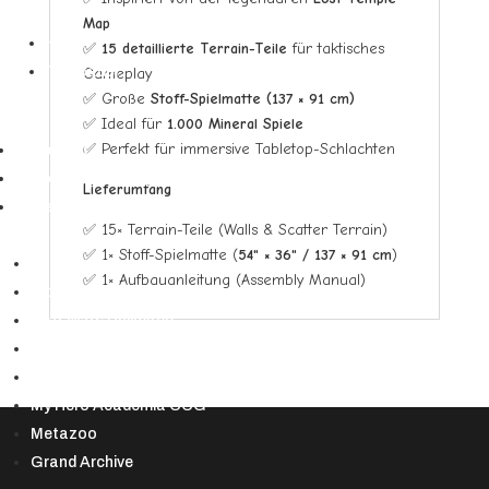
▼
Map
Hüllen
✅
15 detaillierte Terrain-Teile
für taktisches
Toploader
Gameplay
✅ Große
Stoff-Spielmatte (137 × 91 cm)
✅ Ideal für
1.000 Mineral Spiele
✅ Perfekt für immersive Tabletop-Schlachten
Riftbound
Starcraft Tabletop
Lieferumfang
Andere TCGs
✅ 15× Terrain-Teile (Walls & Scatter Terrain)
▼
✅ 1× Stoff-Spielmatte (
54" × 36" / 137 × 91 cm
)
Lorcana
✅ 1× Aufbauanleitung (Assembly Manual)
Altered TCG
Star Wars Unlimited
Weiß Schwarz
Sorcery TCG
My Hero Academia CCG
Metazoo
Grand Archive